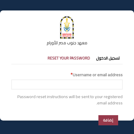
تجاوز
إلى
المحتوى
الرئيسي
معهد جنوب مصر للأورام
التبويبات
تسجيل الدخول
RESET YOUR PASSWORD
الأساسية
Username or email address
Password reset instructions will be sent to your registered
email address.