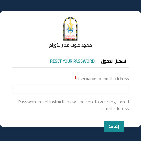
تجاوز
إلى
المحتوى
الرئيسي
معهد جنوب مصر للأورام
التبويبات
تسجيل الدخول
RESET YOUR PASSWORD
الأساسية
Username or email address
Password reset instructions will be sent to your registered
email address.