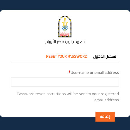
تجاوز
إلى
المحتوى
الرئيسي
معهد جنوب مصر للأورام
التبويبات
تسجيل الدخول
RESET YOUR PASSWORD
الأساسية
Username or email address
Password reset instructions will be sent to your registered
email address.