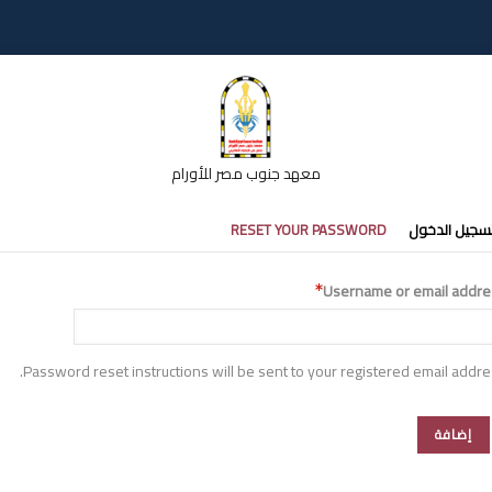
معهد جنوب مصر للأورام
تبويبات
سجيل الدخول
RESET YOUR PASSWORD
أساسية
Username or email addre
Password reset instructions will be sent to your registered email addre