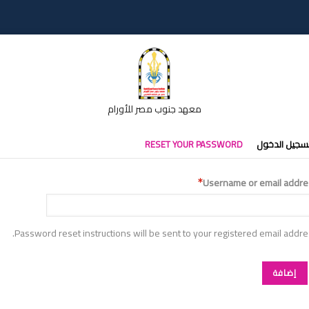
معهد جنوب مصر للأورام
تبويبات
سجيل الدخول
RESET YOUR PASSWORD
أساسية
Username or email addre
Password reset instructions will be sent to your registered email addre