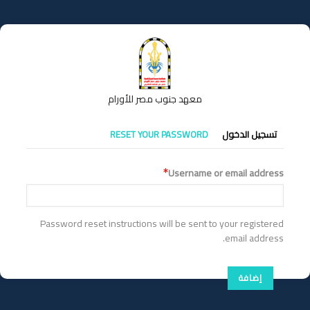
تجاوز
إلى
المحتوى
الرئيسي
معهد جنوب مصر للأورام
التبويبات
تسجيل الدخول
RESET YOUR PASSWORD
الأساسية
Username or email address
Password reset instructions will be sent to your registered
email address.