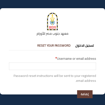
تجاوز
إلى
المحتوى
الرئيسي
معهد جنوب مصر للأورام
التبويبات
تسجيل الدخول
RESET YOUR PASSWORD
الأساسية
Username or email address
Password reset instructions will be sent to your registered
email address.