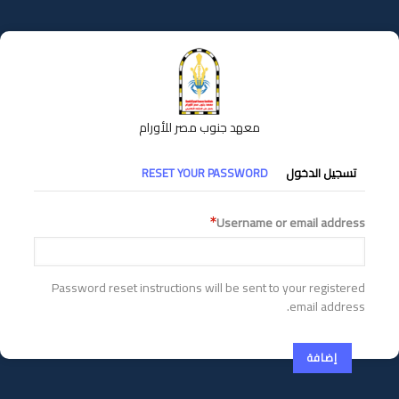
تجاوز
إلى
المحتوى
الرئيسي
معهد جنوب مصر للأورام
التبويبات
تسجيل الدخول
RESET YOUR PASSWORD
الأساسية
Username or email address
Password reset instructions will be sent to your registered
email address.