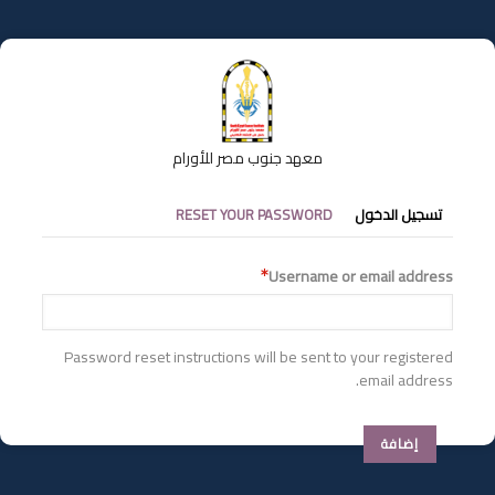
تجاوز
إلى
المحتوى
الرئيسي
معهد جنوب مصر للأورام
التبويبات
تسجيل الدخول
RESET YOUR PASSWORD
الأساسية
Username or email address
Password reset instructions will be sent to your registered
email address.