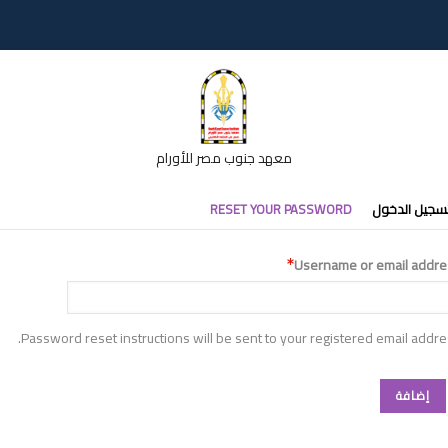
معهد جنوب مصر للأورام
تبويبات
سجيل الدخول
RESET YOUR PASSWORD
أساسية
Username or email addre
Password reset instructions will be sent to your registered email addre