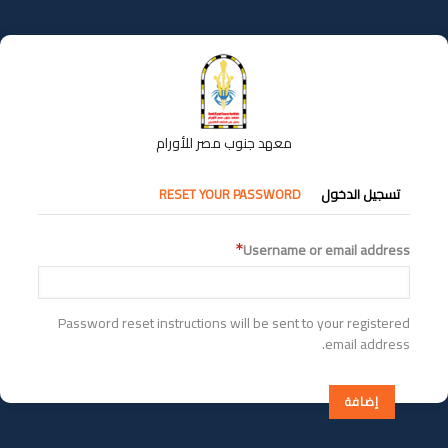
تجاوز
إلى
المحتوى
الرئيسي
معهد جنوب مصر للأورام
التبويبات
تسجيل الدخول
RESET YOUR PASSWORD
الأساسية
Username or email address
Password reset instructions will be sent to your registered
email address.