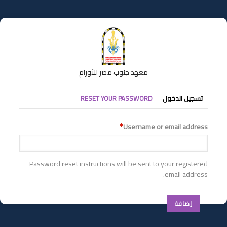
تجاوز
إلى
المحتوى
الرئيسي
معهد جنوب مصر للأورام
التبويبات
تسجيل الدخول
RESET YOUR PASSWORD
الأساسية
Username or email address
Password reset instructions will be sent to your registered
email address.