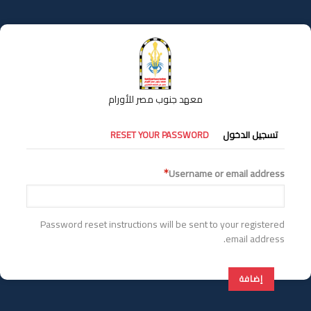
تجاوز
إلى
المحتوى
الرئيسي
معهد جنوب مصر للأورام
التبويبات
تسجيل الدخول
RESET YOUR PASSWORD
الأساسية
Username or email address
Password reset instructions will be sent to your registered
email address.