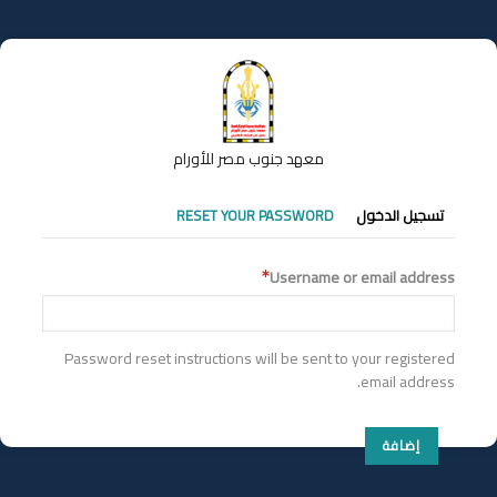
تجاوز
إلى
المحتوى
الرئيسي
معهد جنوب مصر للأورام
التبويبات
تسجيل الدخول
RESET YOUR PASSWORD
الأساسية
Username or email address
Password reset instructions will be sent to your registered
email address.