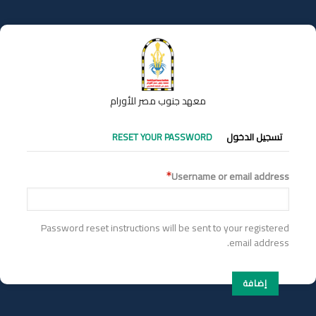
تجاوز
إلى
المحتوى
الرئيسي
معهد جنوب مصر للأورام
التبويبات
تسجيل الدخول
RESET YOUR PASSWORD
الأساسية
Username or email address
Password reset instructions will be sent to your registered
email address.