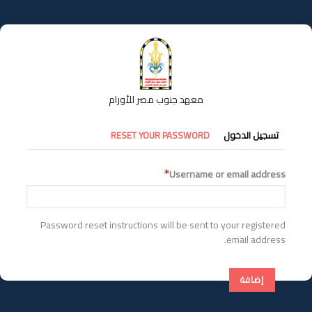
تجاوز
إلى
المحتوى
الرئيسي
معهد جنوب مصر للأورام
التبويبات
تسجيل الدخول
RESET YOUR PASSWORD
الأساسية
Username or email address
Password reset instructions will be sent to your registered
email address.