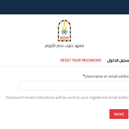
معهد جنوب مصر للأورام
تبويبات
سجيل الدخول
RESET YOUR PASSWORD
أساسية
Username or email addre
Password reset instructions will be sent to your registered email addre