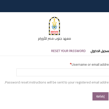
معهد جنوب مصر للأورام
تبويبات
سجيل الدخول
RESET YOUR PASSWORD
أساسية
Username or email addre
Password reset instructions will be sent to your registered email addre