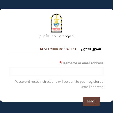
تجاوز
إلى
المحتوى
الرئيسي
معهد جنوب مصر للأورام
التبويبات
تسجيل الدخول
RESET YOUR PASSWORD
الأساسية
Username or email address
Password reset instructions will be sent to your registered
email address.