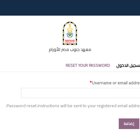
معهد جنوب مصر للأورام
تبويبات
سجيل الدخول
RESET YOUR PASSWORD
أساسية
Username or email addre
Password reset instructions will be sent to your registered email addre