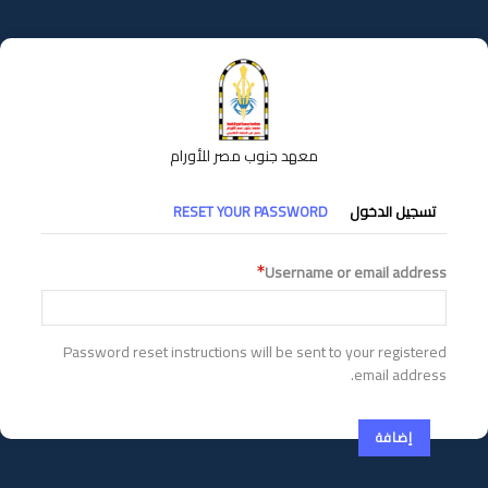
تجاوز
إلى
المحتوى
الرئيسي
معهد جنوب مصر للأورام
التبويبات
تسجيل الدخول
RESET YOUR PASSWORD
الأساسية
Username or email address
Password reset instructions will be sent to your registered
email address.