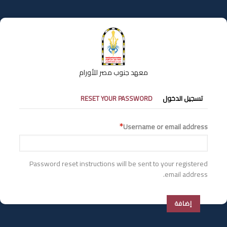
تجاوز
إلى
المحتوى
الرئيسي
معهد جنوب مصر للأورام
التبويبات
تسجيل الدخول
RESET YOUR PASSWORD
الأساسية
Username or email address
Password reset instructions will be sent to your registered
email address.