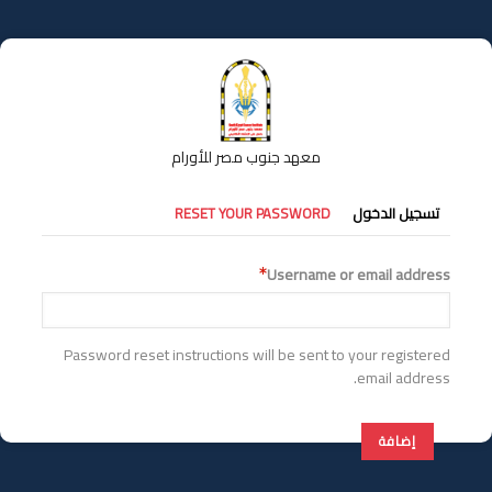
تجاوز
إلى
المحتوى
الرئيسي
معهد جنوب مصر للأورام
التبويبات
تسجيل الدخول
RESET YOUR PASSWORD
الأساسية
Username or email address
Password reset instructions will be sent to your registered
email address.