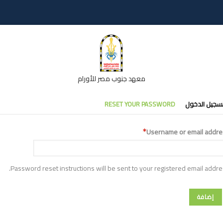
معهد جنوب مصر للأورام
تبويبات
سجيل الدخول
RESET YOUR PASSWORD
أساسية
Username or email addre
Password reset instructions will be sent to your registered email addre