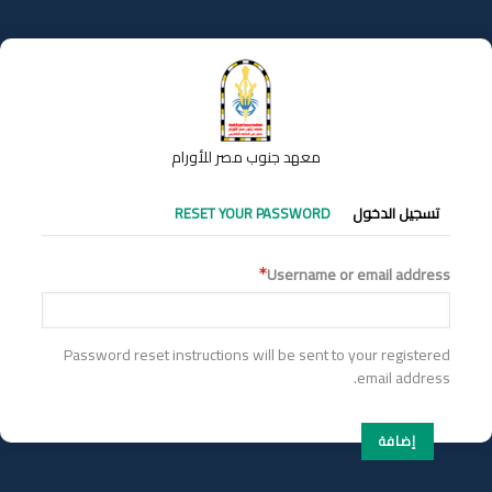
تجاوز
إلى
المحتوى
الرئيسي
معهد جنوب مصر للأورام
التبويبات
تسجيل الدخول
RESET YOUR PASSWORD
الأساسية
Username or email address
Password reset instructions will be sent to your registered
email address.