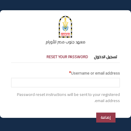
تجاوز
إلى
المحتوى
الرئيسي
معهد جنوب مصر للأورام
التبويبات
تسجيل الدخول
RESET YOUR PASSWORD
الأساسية
Username or email address
Password reset instructions will be sent to your registered
email address.