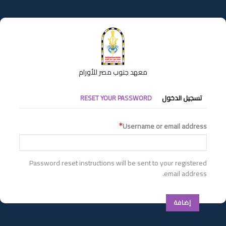
تجاوز
إلى
المحتوى
الرئيسي
معهد جنوب مصر للأورام
التبويبات
تسجيل الدخول
RESET YOUR PASSWORD
الأساسية
Username or email address
Password reset instructions will be sent to your registered
email address.