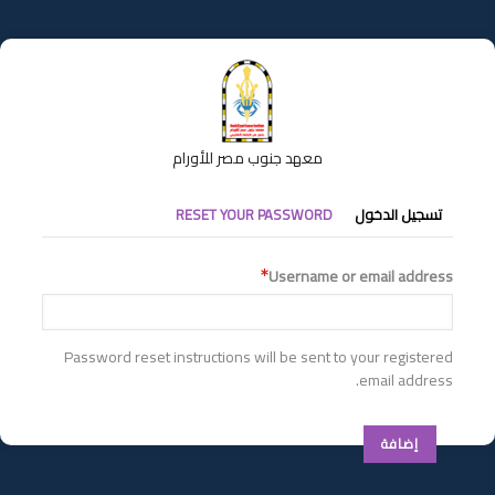
تجاوز
إلى
المحتوى
الرئيسي
معهد جنوب مصر للأورام
التبويبات
تسجيل الدخول
RESET YOUR PASSWORD
الأساسية
Username or email address
Password reset instructions will be sent to your registered
email address.