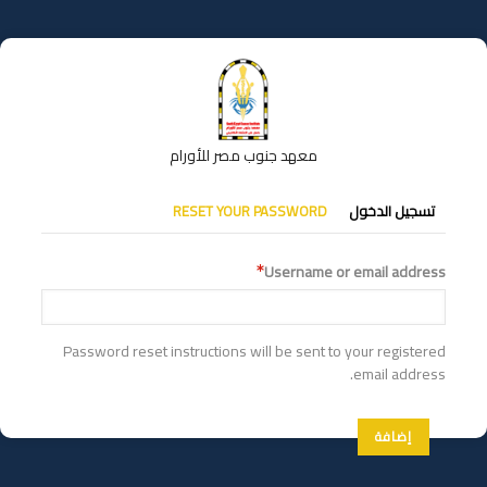
تجاوز
إلى
المحتوى
الرئيسي
معهد جنوب مصر للأورام
التبويبات
تسجيل الدخول
RESET YOUR PASSWORD
الأساسية
Username or email address
Password reset instructions will be sent to your registered
email address.