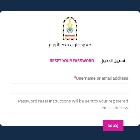
تجاوز
إلى
المحتوى
الرئيسي
معهد جنوب مصر للأورام
التبويبات
تسجيل الدخول
RESET YOUR PASSWORD
الأساسية
Username or email address
Password reset instructions will be sent to your registered
email address.