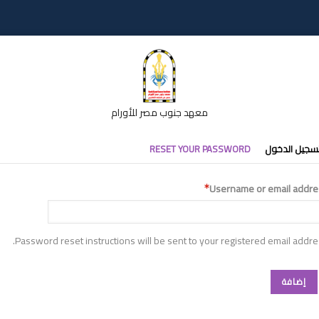
معهد جنوب مصر للأورام
تبويبات
سجيل الدخول
RESET YOUR PASSWORD
أساسية
Username or email addre
Password reset instructions will be sent to your registered email addre