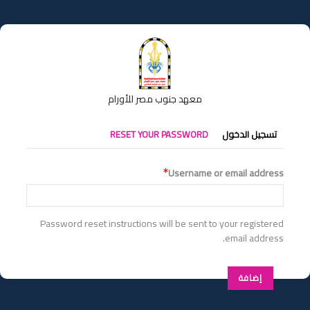
تجاوز
إلى
المحتوى
الرئيسي
معهد جنوب مصر للأورام
التبويبات
تسجيل الدخول
RESET YOUR PASSWORD
الأساسية
Username or email address
Password reset instructions will be sent to your registered
email address.