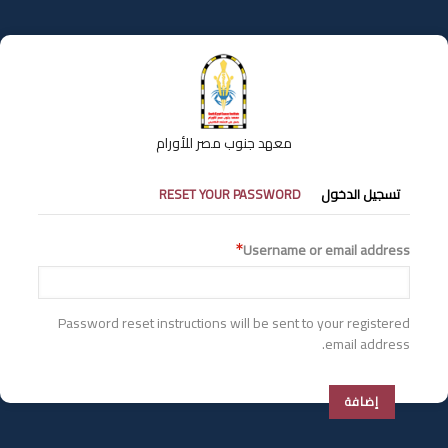
تجاوز
إلى
المحتوى
الرئيسي
معهد جنوب مصر للأورام
التبويبات
تسجيل الدخول
RESET YOUR PASSWORD
الأساسية
Username or email address
Password reset instructions will be sent to your registered
email address.