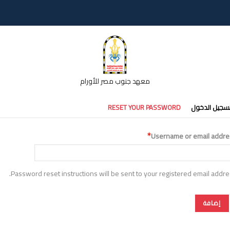
معهد جنوب مصر للأورام
تبويبات
سجيل الدخول
RESET YOUR PASSWORD
أساسية
Username or email addre
Password reset instructions will be sent to your registered email addre