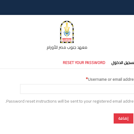
معهد جنوب مصر للأورام
تبويبات
سجيل الدخول
RESET YOUR PASSWORD
أساسية
Username or email addre
Password reset instructions will be sent to your registered email addre