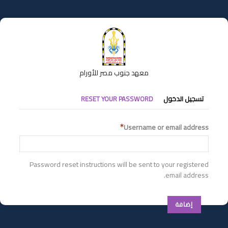
تجاوز
إلى
المحتوى
الرئيسي
معهد جنوب مصر للأورام
التبويبات
تسجيل الدخول
RESET YOUR PASSWORD
الأساسية
Username or email address
Password reset instructions will be sent to your registered
email address.