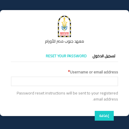
تجاوز
إلى
المحتوى
الرئيسي
معهد جنوب مصر للأورام
التبويبات
تسجيل الدخول
RESET YOUR PASSWORD
الأساسية
Username or email address
Password reset instructions will be sent to your registered
email address.