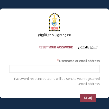
تجاوز
إلى
المحتوى
الرئيسي
معهد جنوب مصر للأورام
التبويبات
تسجيل الدخول
RESET YOUR PASSWORD
الأساسية
Username or email address
Password reset instructions will be sent to your registered
email address.