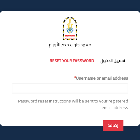
تجاوز
إلى
المحتوى
الرئيسي
معهد جنوب مصر للأورام
التبويبات
تسجيل الدخول
RESET YOUR PASSWORD
الأساسية
Username or email address
Password reset instructions will be sent to your registered
email address.