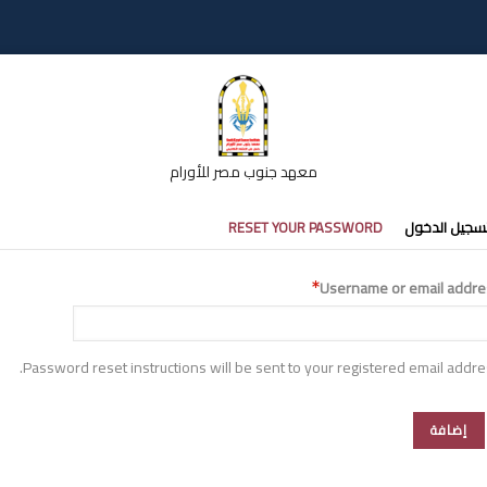
معهد جنوب مصر للأورام
تبويبات
سجيل الدخول
RESET YOUR PASSWORD
أساسية
Username or email addre
Password reset instructions will be sent to your registered email addre