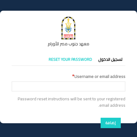
تجاوز
إلى
المحتوى
الرئيسي
معهد جنوب مصر للأورام
التبويبات
تسجيل الدخول
RESET YOUR PASSWORD
الأساسية
Username or email address
Password reset instructions will be sent to your registered
email address.