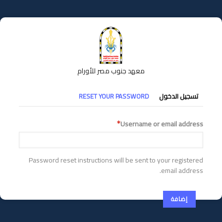
تجاوز
إلى
المحتوى
الرئيسي
معهد جنوب مصر للأورام
التبويبات
تسجيل الدخول
RESET YOUR PASSWORD
الأساسية
Username or email address
Password reset instructions will be sent to your registered
email address.