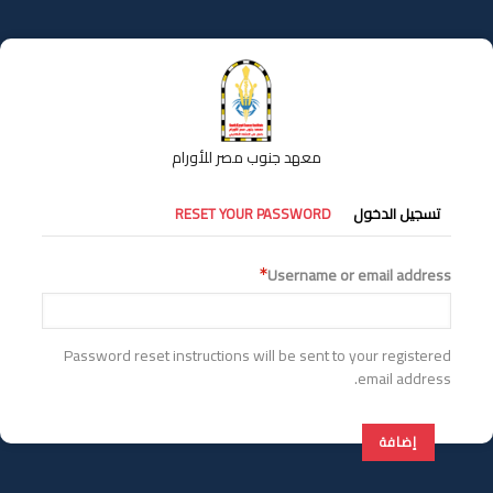
تجاوز
إلى
المحتوى
الرئيسي
معهد جنوب مصر للأورام
التبويبات
تسجيل الدخول
RESET YOUR PASSWORD
الأساسية
Username or email address
Password reset instructions will be sent to your registered
email address.