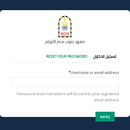
تجاوز
إلى
المحتوى
الرئيسي
معهد جنوب مصر للأورام
التبويبات
تسجيل الدخول
RESET YOUR PASSWORD
الأساسية
Username or email address
Password reset instructions will be sent to your registered
email address.