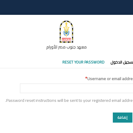
معهد جنوب مصر للأورام
تبويبات
سجيل الدخول
RESET YOUR PASSWORD
أساسية
Username or email addre
Password reset instructions will be sent to your registered email addre