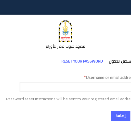
معهد جنوب مصر للأورام
تبويبات
سجيل الدخول
RESET YOUR PASSWORD
أساسية
Username or email addre
Password reset instructions will be sent to your registered email addre