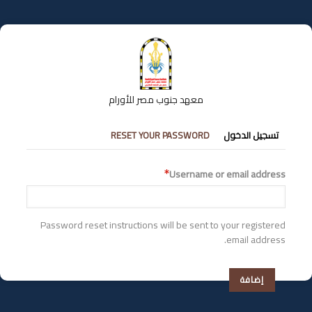
تجاوز
إلى
المحتوى
الرئيسي
معهد جنوب مصر للأورام
التبويبات
تسجيل الدخول
RESET YOUR PASSWORD
الأساسية
Username or email address
Password reset instructions will be sent to your registered
email address.