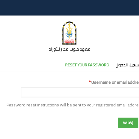
معهد جنوب مصر للأورام
تبويبات
سجيل الدخول
RESET YOUR PASSWORD
أساسية
Username or email addre
Password reset instructions will be sent to your registered email addre