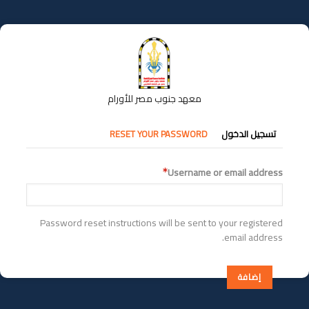
تجاوز
إلى
المحتوى
الرئيسي
معهد جنوب مصر للأورام
التبويبات
تسجيل الدخول
RESET YOUR PASSWORD
الأساسية
Username or email address
Password reset instructions will be sent to your registered
email address.