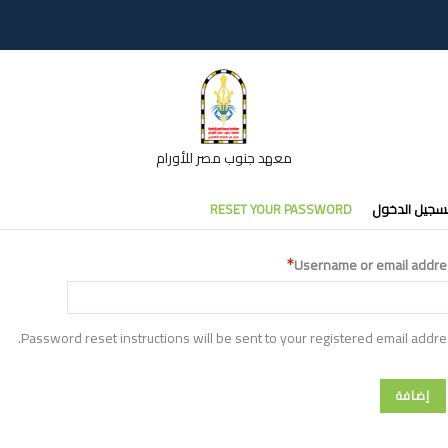
معهد جنوب مصر للأورام
تبويبات
سجيل الدخول
RESET YOUR PASSWORD
أساسية
Username or email addre
Password reset instructions will be sent to your registered email addre